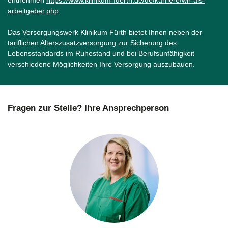
entnehmen
https://www.klinikum-fuerth.de/de/karriere/wir-als-
arbeitgeber.php
Das Versorgungswerk Klinikum Fürth bietet Ihnen neben der
tariflichen Alterszusatzversorgung zur Sicherung des
Lebensstandards im Ruhestand und bei Berufsunfähigkeit
verschiedene Möglichkeiten Ihre Versorgung auszubauen.
Fragen zur Stelle? Ihre Ansprechperson