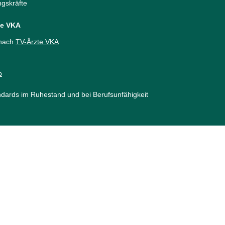
gskräfte
te VKA
 nach
TV-Ärzte VKA
p
ndards im Ruhestand und bei Berufsunfähigkeit