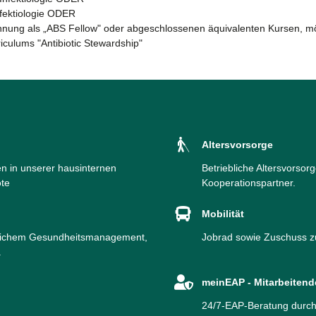
nfektiologie ODER
ennung als „ABS Fellow" oder abgeschlossenen äquivalenten Kursen, mög
culums "Antibiotic Stewardship"
Altersvorsorge
en in unserer hausinternen
Betriebliche Altersvorsor
ote
Kooperationspartner.
Mobilität
blichem Gesundheitsmanagement,
Jobrad sowie Zuschuss z
.
meinEAP - Mitarbeiten
24/7-EAP-Beratung durch