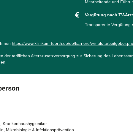
Mitarbeitende und Führun
Vergütung nach TV-Ärz
Transparente Vergütung
nehmen
https://www.klinikum-fuerth.de/de/karriere/wir-als-arbeitgeber.ph
n der tariflichen Alterszusatzversorgung zur Sicherung des Lebenssta
uen.
hperson
e, Krankenhaushygieniker
zin, Mikrobiologie & Infektionsprävention