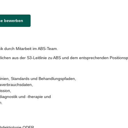
ine bewerben
ik durch Mitarbeit im ABS-Team.
tlichen aus der S3-Leitlinie zu ABS und dem entsprechenden Positions
tlinien, Standards und Behandlungspfaden,
kaverbrauchsdaten,
ission,
diagnostik und -therapie und
n.
 Infektiologie ODER